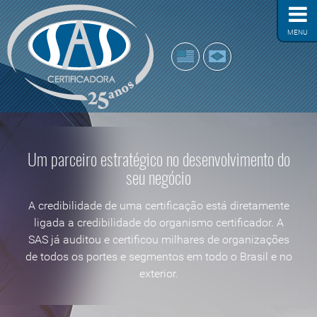
MENU
Um parceiro estratégico no desenvolvimento do
seu negócio
A credibilidade de uma certificação está diretamente
ligada a credibilidade do organismo certificador. A
SAS já auditou e certificou milhares de organizações
de todos os portes e segmentos em todo o Brasil e no
exterior.