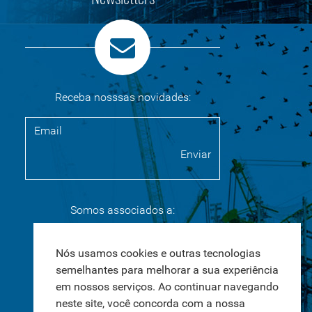
Receba nosssas novidades:
Somos associados a:
Nós usamos cookies e outras tecnologias
Nós usamos cookies e outras tecnologias
SAS CERTIFICADORA LTDA
semelhantes para melhorar a sua experiência
semelhantes para melhorar a sua experiência
06.929.920/0001-75
em nossos serviços. Ao continuar navegando
em nossos serviços. Ao continuar navegando
neste site, você concorda com a nossa
neste site, você concorda com a nossa